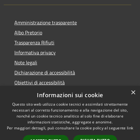
Amministrazione trasparente
Albo Pretorio
Trasparenza Rifiuti
Informativa privacy
Note legali
Dichiarazione di accessibilità
Obiettivi di accessibilità
×
Whistleblowing
Informazioni sui cookie
Questo sito web utilizza cookie tecnici e assimilati strettamente
necessari al corretto funzionamento e alla navigazione del sito,
nonché un cookie tecnico analitico al solo fine di elaborare
informazioni statistiche, aggregate e anonime.
RSS
Copyright © 2026 • Comune di
Per maggiori dettagli, può consultare la cookie policy al seguente
link
Accessibilità
Numana • Powered by
Privacy
Municipium
Accesso
•