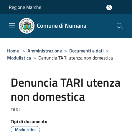
Salta al contenuto principale
Regione Marche
Comune di Numana
Home
>
Amministrazione
>
Documenti e dati
>
Modulistica
>
Denuncia TARI utenza non domestica
Denuncia TARI utenza
non domestica
TARI
Tipi di documento
:
Modulistica