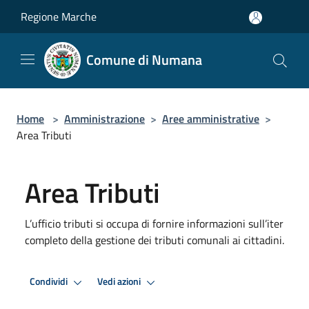
Salta al contenuto principale
Regione Marche
Comune di Numana
Home
>
Amministrazione
>
Aree amministrative
>
Area Tributi
Area Tributi
L’ufficio tributi si occupa di fornire informazioni sull’iter
completo della gestione dei tributi comunali ai cittadini.
Condividi
Vedi azioni