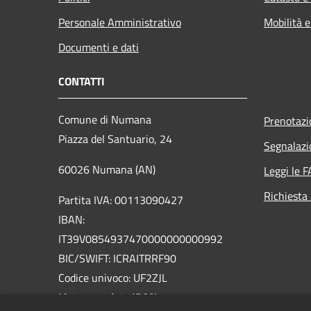
Personale Amministrativo
Mobilità e
Documenti e dati
CONTATTI
Comune di Numana
Prenotaz
Piazza del Santuario, 24
Segnalazi
60026 Numana (AN)
Leggi le 
Richiesta
Partita IVA: 00113090427
IBAN:
IT39V0854937470000000000992
BIC/SWIFT: ICRAITRRF90
Codice univoco: UF2ZJL
Lista completa IBAN