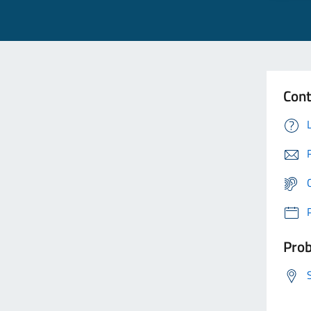
Cont
Prob