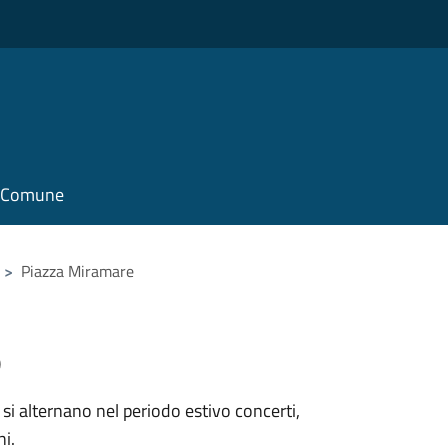
il Comune
>
Piazza Miramare
e
 si alternano nel periodo estivo concerti,
ni.