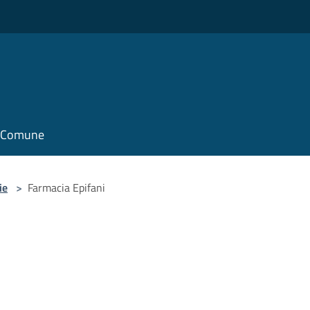
il Comune
ie
>
Farmacia Epifani
i