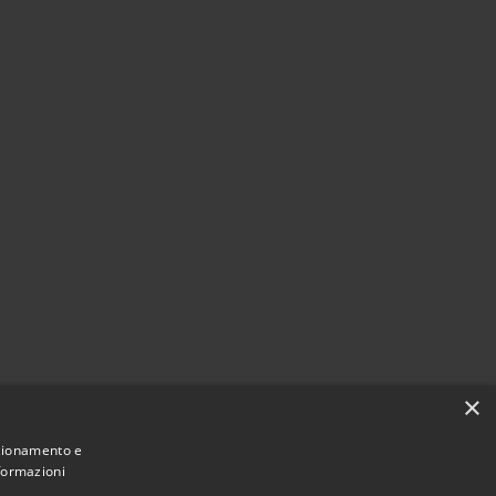
×
nzionamento e
nformazioni