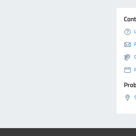
Cont
Prob