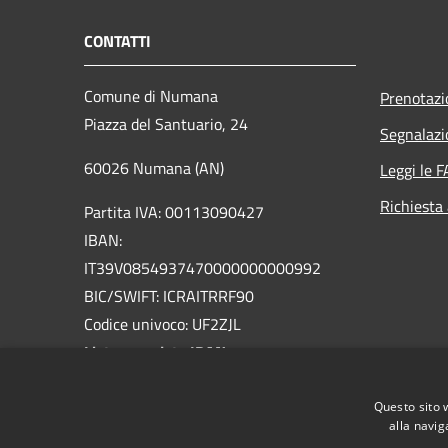
CONTATTI
Comune di Numana
Prenotaz
Piazza del Santuario, 24
Segnalazi
60026 Numana (AN)
Leggi le 
Richiesta
Partita IVA: 00113090427
IBAN:
IT39V0854937470000000000992
BIC/SWIFT: ICRAITRRF90
Codice univoco: UF2ZJL
Lista completa IBAN
PEC:
comune.numana@emarche.it
Questo sito 
Centralino Unico: 071/933981
alla navig