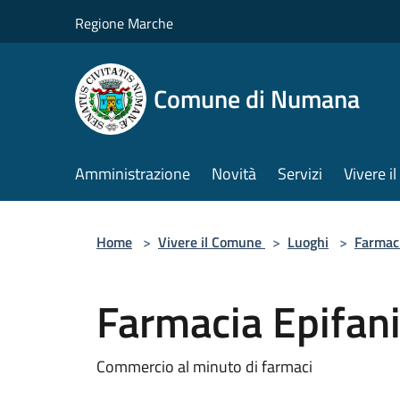
Salta al contenuto principale
Regione Marche
Comune di Numana
Amministrazione
Novità
Servizi
Vivere 
Home
>
Vivere il Comune
>
Luoghi
>
Farmac
Farmacia Epifan
Commercio al minuto di farmaci