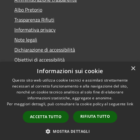
Albo Pretorio
Trasparenza Rifiuti
Informativa privacy
Note legali
Dichiarazione di accessibilità
Obiettivi di accessibilità
×
Whistleblowing
Informazioni sui cookie
Questo sito web utilizza cookie tecnici e assimilati strettamente
necessari al corretto funzionamento e alla navigazione del sito,
nonché un cookie tecnico analitico al solo fine di elaborare
informazioni statistiche, aggregate e anonime.
RSS
Copyright © 2026 • Comune di
Per maggiori dettagli, può consultare la cookie policy al seguente
link
Accessibilità
Numana • Powered by
Privacy
Municipium
Accesso
•
RIFIUTA TUTTO
ACCETTA TUTTO
Cookie
redazione
Mappa del sito
MOSTRA DETTAGLI