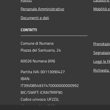
Personale Amministrativo
Mobilità e
Documenti e dati
CONTATTI
Comune di Numana
Prenotaz
Piazza del Santuario, 24
Segnalazi
60026 Numana (AN)
Leggi le 
Richiesta
Partita IVA: 00113090427
IBAN:
IT39V0854937470000000000992
BIC/SWIFT: ICRAITRRF90
Codice univoco: UF2ZJL
Lista completa IBAN