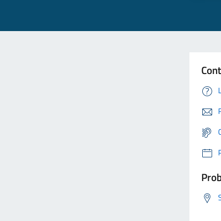
Cont
Prob