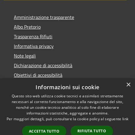
Amministrazione trasparente
Albo Pretorio
Trasparenza Rifiuti
Informativa privacy
Note legali
Dichiarazione di accessibilità
Obiettivi di accessibilità
×
Whistleblowing
Informazioni sui cookie
Questo sito web utilizza cookie tecnici e assimilati strettamente
necessari al corretto funzionamento e alla navigazione del sito,
nonché un cookie tecnico analitico al solo fine di elaborare
informazioni statistiche, aggregate e anonime.
RSS
Copyright © 2026 • Comune di
Per maggiori dettagli, può consultare la cookie policy al seguente
link
Accessibilità
Numana • Powered by
Privacy
Municipium
Accesso
•
RIFIUTA TUTTO
ACCETTA TUTTO