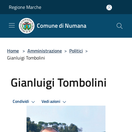
Salta al contenuto principale
Regione Marche
Comune di Numana
Home
>
Amministrazione
>
Politici
>
Gianluigi Tombolini
Gianluigi Tombolini
Condividi
Vedi azioni