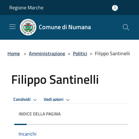
Salta al contenuto principale
Regione Marche
Comune di Numana
Home
>
Amministrazione
>
Politici
>
Filippo Santinelli
Filippo Santinelli
Condividi
Vedi azioni
INDICE DELLA PAGINA
Incarichi