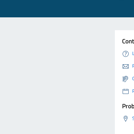
Cont
Prob