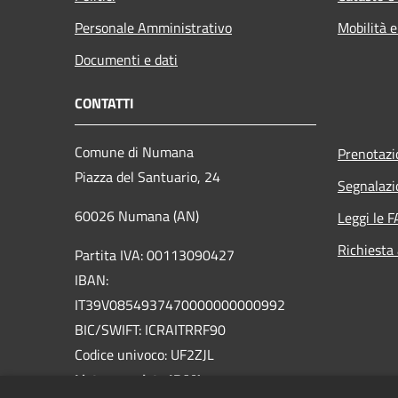
Personale Amministrativo
Mobilità e
Documenti e dati
CONTATTI
Comune di Numana
Prenotaz
Piazza del Santuario, 24
Segnalazi
60026 Numana (AN)
Leggi le 
Richiesta
Partita IVA: 00113090427
IBAN:
IT39V0854937470000000000992
BIC/SWIFT: ICRAITRRF90
Codice univoco: UF2ZJL
Lista completa IBAN