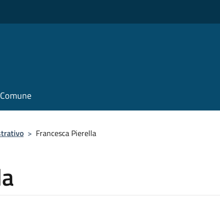
il Comune
trativo
>
Francesca Pierella
la