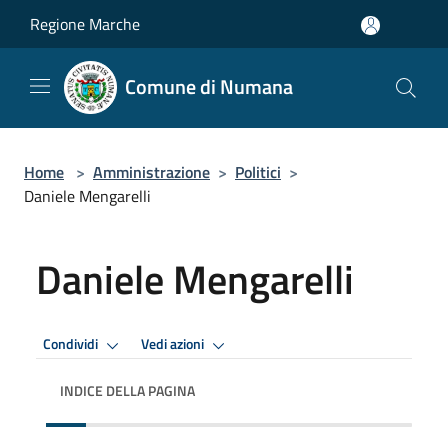
Salta al contenuto principale
Regione Marche
Comune di Numana
Home
>
Amministrazione
>
Politici
>
Daniele Mengarelli
Daniele Mengarelli
Condividi
Vedi azioni
INDICE DELLA PAGINA