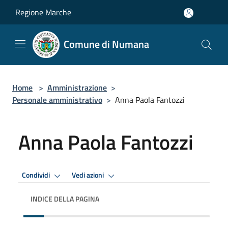
Salta al contenuto principale
Regione Marche
Comune di Numana
Home
>
Amministrazione
>
Personale amministrativo
>
Anna Paola Fantozzi
Anna Paola Fantozzi
Condividi
Vedi azioni
INDICE DELLA PAGINA