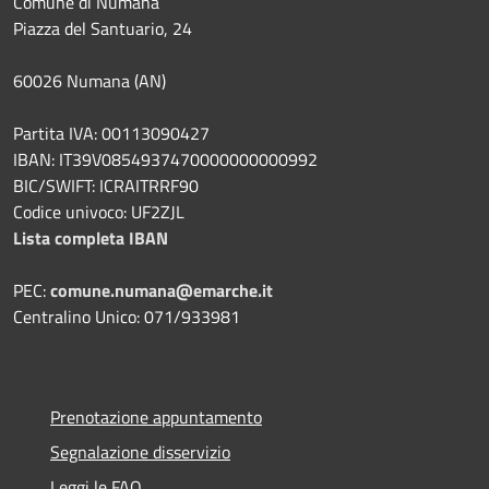
Comune di Numana
Piazza del Santuario, 24
60026 Numana (AN)
Partita IVA: 00113090427
IBAN: IT39V0854937470000000000992
BIC/SWIFT: ICRAITRRF90
Codice univoco: UF2ZJL
Lista completa IBAN
PEC:
comune.numana@emarche.it
Centralino Unico: 071/933981
Prenotazione appuntamento
Segnalazione disservizio
Leggi le FAQ