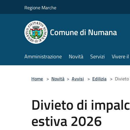
Salta al contenuto principale
Regione Marche
Comune di Numana
Amministrazione
Novità
Servizi
Vivere 
Home
>
Novità
>
Avvisi
>
Edilizia
>
Divieto
Divieto di impal
estiva 2026